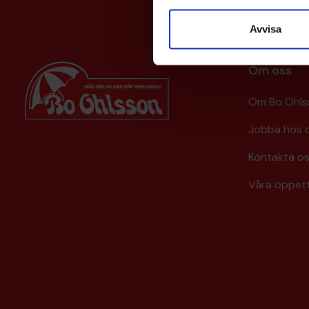
Avvisa
Om oss
Om Bo Ohls
Jobba hos 
Kontakta o
Våra öppett