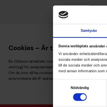
Samtycke
Cookies – Är tredje part oavset
Denna webbplats använder 
Vi använder enhetsidentifierar
sociala medier och analysera 
Bo Ohlsson använder cookies för att ge en mer användar
till de sociala medier och a
verktyg) för analysändamål och/eller förbättring av traf
med annan information som du 
Om du inte vill ha cookies installerade på din dator eller 
anonymisera din IP-adress.
Samtyckesval
Nödvändig