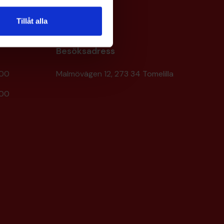
Tillåt alla
Besöksadress
:00
Malmövägen 12, 273 34 Tomelilla
:00