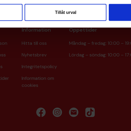
Tillåt urval
Information
Öppettider
son
Hitta till oss
Måndag – fredag: 10:00 – 19
oss
Nyhetsbrev
Lördag – söndag: 10:00 – 17
ss
Integritetspolicy
ider
Information om
cookies