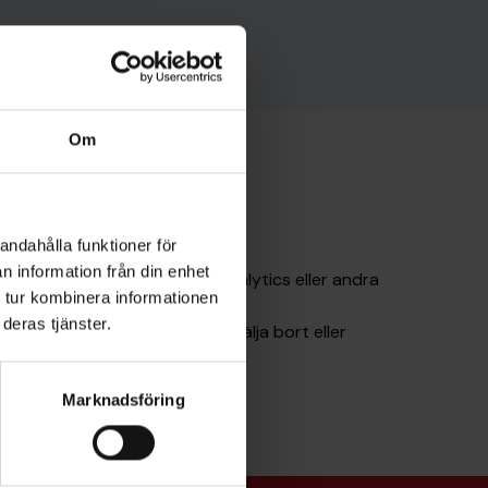
Om
andahålla funktioner för
n information från din enhet
att användas (t ex Google Analytics eller andra
 tur kombinera informationen
deras tjänster.
e i vissa fall tillåta dig att välja bort eller
Marknadsföring